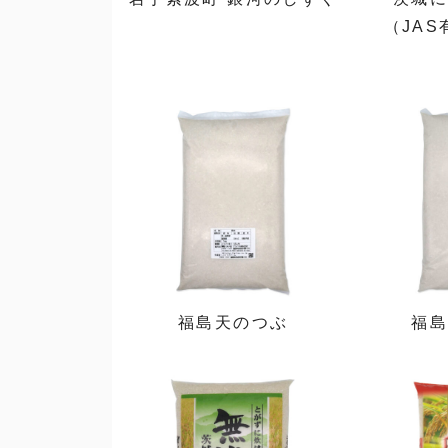
（JA
福島天のつぶ
福