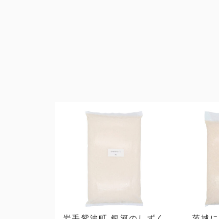
岩手紫波町 銀河のしずく
茨城