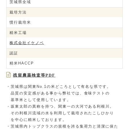
茨城県全域
栽培方法
慣行栽培米
精米工場
株式会社イケノベ
認証
精米HACCP
残留農薬検査等PDF
・茨城県は関東No.1の米どころとして有名な県です。
品質の安定感がある事から弊社では、食味テストの
基準米として使用しています。
・坂東太郎の異称を持つ、関東一の大河である利根川。
その利根川流域の水を利用して栽培されたこしひかり
を中心に精米しております。
・茨城県内トップクラスの規模を誇る集荷力と清潔に保た