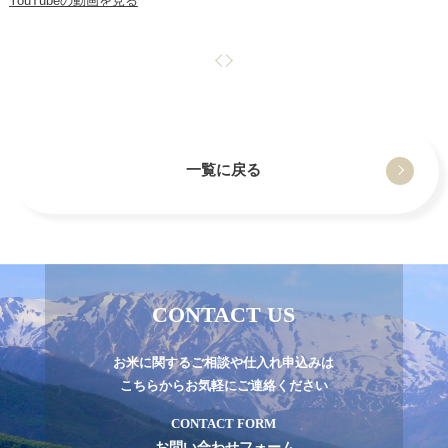
YouTubeの動画を見る
前
次
の
の
ペ
ペ
ー
ー
ジ
ジ
一覧に戻る
CONTACT US
お米に関するご相談や仕入れ申込みは
こちらからお気軽にご連絡ください
CONTACT FORM
お問い合わせフォーム