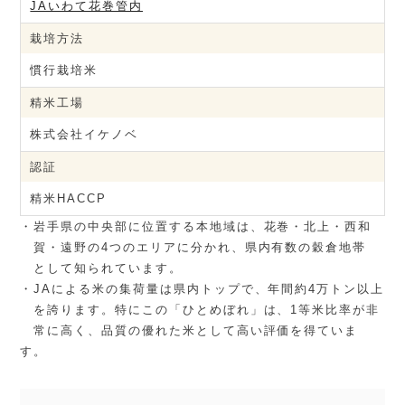
JAいわて花巻管内
栽培方法
慣行栽培米
精米工場
株式会社イケノベ
認証
精米HACCP
・岩手県の中央部に位置する本地域は、花巻・北上・西和
賀・遠野の4つのエリアに分かれ、県内有数の穀倉地帯
として知られています。
・JAによる米の集荷量は県内トップで、年間約4万トン以上
を誇ります。特にこの「ひとめぼれ」は、1等米比率が非
常に高く、品質の優れた米として高い評価を得ていま
す。