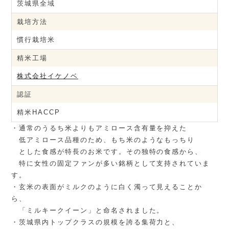
茨城県全域
栽培方法
慣行栽培米
精米工場
株式会社イケノベ
認証
精米HACCP
・通常のうるち米よりもアミロース含有量を抑えた
低アミロース品種のため、もち米のようなもっちり
とした食感が特長のお米です。その独特の食感から、
特に女性の固定ファンが多い銘柄として支持されていま
す。
・玄米の表面がミルクのように白く濁って見えることか
ら、
「ミルキークイーン」と命名されました。
・茨城県内トップクラスの規模を誇る集荷力と、