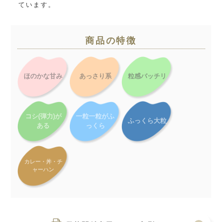
ています。
商品の特徴
ほのかな甘み
あっさり系
粒感バッチリ
コシ(弾力)が
一粒一粒がふ
ふっくら大粒
ある
っくら
カレー・丼・チ
ャーハン