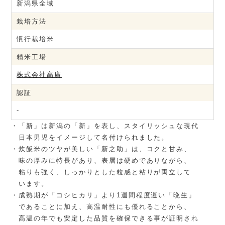
新潟県全域
栽培方法
慣行栽培米
精米工場
株式会社高廣
認証
-
・「新」は新潟の「新」を表し、スタイリッシュな現代
日本男児をイメージして名付けられました。
・炊飯米のツヤが美しい「新之助」は、コクと甘み、
味の厚みに特長があり、表層は硬めでありながら、
粘りも強く、しっかりとした粒感と粘りが両立して
います。
・成熟期が「コシヒカリ」より1週間程度遅い「晩生」
であることに加え、高温耐性にも優れることから、
高温の年でも安定した品質を確保できる事が証明され