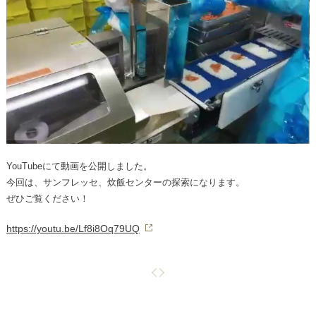
YouTubeにて動画を公開しました。
今回は、サンフレッセ、炊飯センターの探索になります。
ぜひご覧ください！
https://youtu.be/Lf8i8Oq79UQ
前
次
の
の
ペ
ペ
ー
ー
ジ
ジ